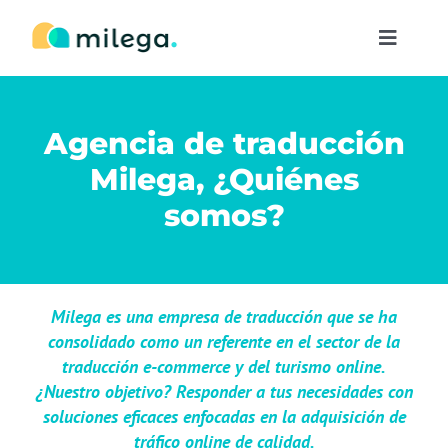
Skip
to
Toggle
content
Navigat
Nuestra empresa
Agencia de traducción
Milega, ¿Quiénes
Experiencia
somos?
Tarifas
Milega es una empresa de traducción que se ha
consolidado como un referente en el sector de la
¿Quién eres?
traducción e-commerce y del turismo online.
¿Nuestro objetivo? Responder a tus necesidades con
soluciones eficaces enfocadas en la adquisición de
Consejos en traducción
tráfico online de calidad.