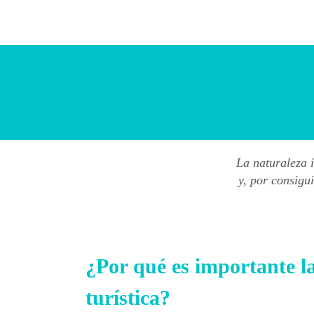
Skip
to
content
La naturaleza i
y, por consigu
¿Por qué es importante l
turística?