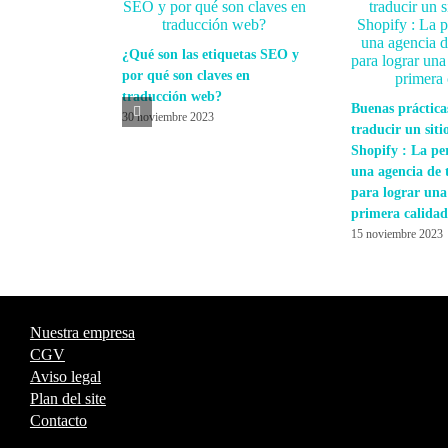
¿Qué son las etiquetas SEO y
por qué son claves en
traducción web?
Buenas práctica
30 noviembre 2023
traducir un siti
Shopify : La pe
una agencia de 
para lograr una
primera calidad
15 noviembre 2023
Nuestra empresa
CGV
Aviso legal
Plan del site
Contacto