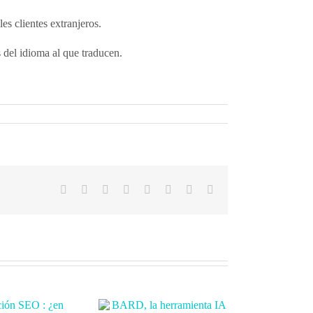
es clientes extranjeros.
s del idioma al que traducen.
Facebook
X
Reddit
LinkedIn
Tumblr
Pinterest
Vk
Correo
electrónico