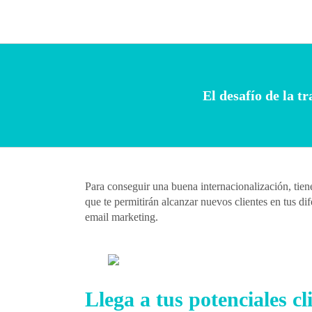
Skip
to
content
El desafío de la 
Para conseguir una buena internacionalización, tien
que te permitirán alcanzar nuevos clientes en tus d
email marketing.
Llega a tus potenciales cl