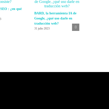
 SEO : ¿en qué
BARD, la herramienta IA de
Google, ¿qué uso darle en
23
traducción web?
31 julio 2023