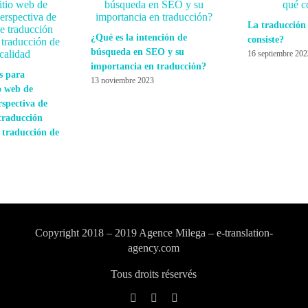
La traducción
¿Qué es la intención de
consiste?
búsqueda en SEO y su
16 septiembre 20
importancia en traducción?
s para
13 noviembre 2023
o web de
rspectiva de
traducción
 traducción de
Copyright 2018 – 2019 Agence Milega – e-translation-
agency.com
Tous droits réservés