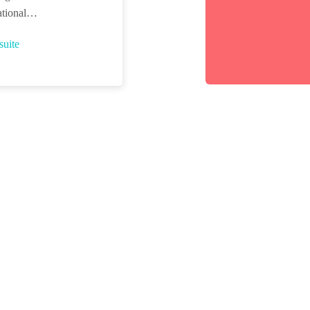
national…
 suite