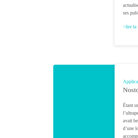
actualis
ses pub
>lire la
Applica
Nost
Étant un
l’ultra
avait b
d’une l
accompa