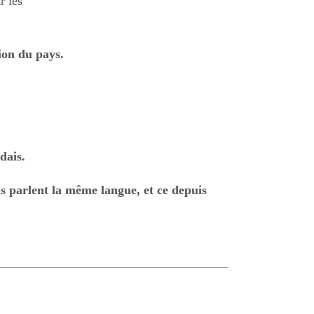
r les
ion du pays.
dais.
is parlent la même langue, et ce depuis