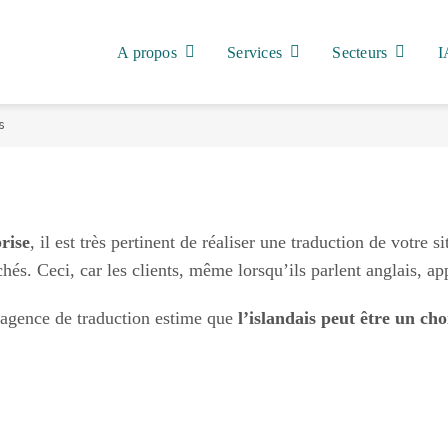
A propos
Services
Secteurs
I
s
rise
, il est très pertinent de réaliser une traduction de votre s
s. Ceci, car les clients, même lorsqu’ils parlent anglais, app
e agence de traduction estime que
l’islandais peut être un ch