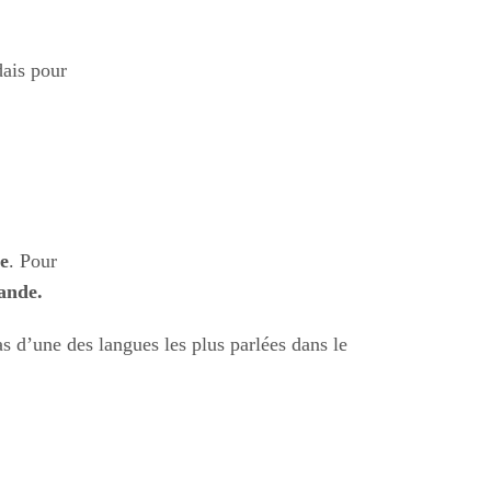
dais pour
te
. Pour
ande.
 pas d’une des langues les plus parlées dans le