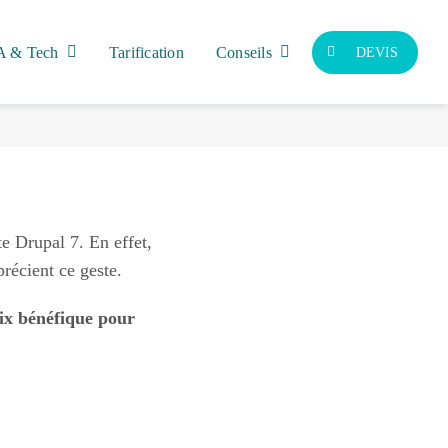
A & Tech
Tarification
Conseils
DEVIS
ite Drupal 7. En effet,
récient ce geste.
oix bénéfique pour