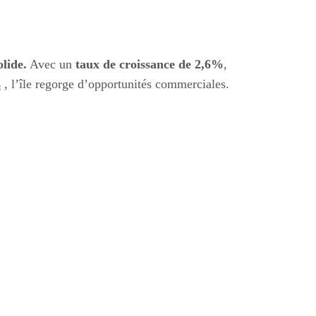
olide.
Avec un
taux de croissance de 2,6%
,
s
, l’île regorge d’opportunités commerciales.