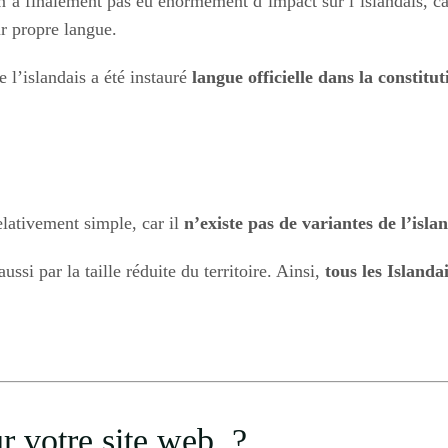
a finalement pas eu énormément d’impact sur l’islandais, ca
r propre langue.
 l’islandais a été instauré
langue officielle dans la
constitut
elativement simple, car il
n’existe pas de variantes de l’islan
ussi par la taille réduite du territoire. Ainsi,
tous les Islanda
ur votre site web ?