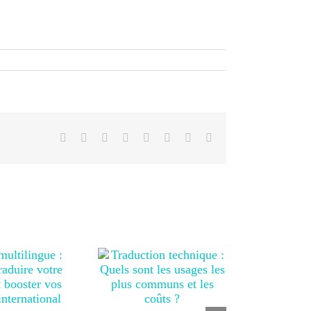
Facebook
X
Reddit
LinkedIn
Tumblr
Pinterest
Vk
Email