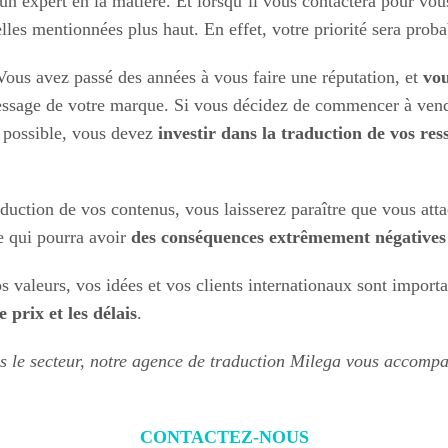
’un expert en la matière. Et lorsqu’il vous contactera pour vo
les mentionnées plus haut. En effet, votre priorité sera pro
Vous avez passé des années à vous faire une réputation, et
vou
ssage de votre marque. Si vous décidez de commencer à vendre
t possible, vous devez
investir dans la traduction de vos res
raduction de vos contenus, vous laisserez paraître que vous at
e qui pourra avoir
des conséquences extrêmement négatives
s valeurs, vos idées et vos clients internationaux sont import
e prix et les délais
.
s le secteur, notre agence de traduction Milega vous accompa
CONTACTEZ-NOUS