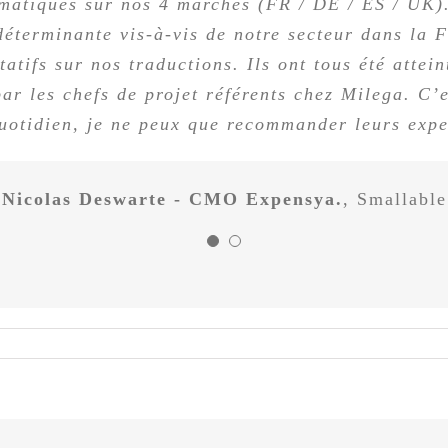
atiques sur nos 4 marchés (FR / DE / ES / UK). L
mplet sur les traductions. La création d’un gloss
écriture envisagés par le client. Dans les premier
déterminante vis-à-vis de notre secteur dans la 
itatifs sur nos traductions. Ils ont tous été attei
écessaire. Elle s’est révélée cruciale pour la réus
par les chefs de projet référents chez Milega. C’e
uotidien, je ne peux que recommander leurs expe
Laura Calvo - Chef de projet
Milega
Nicolas Deswarte - CMO Expensya.
,
Smallable