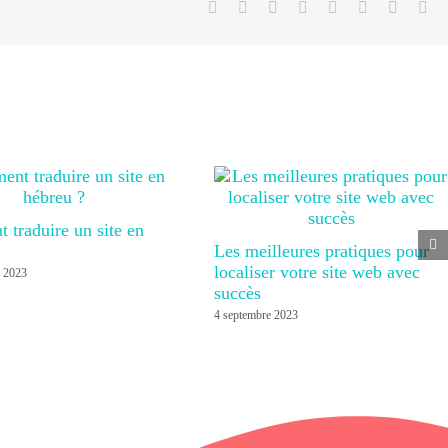
Facebook
X
Reddit
LinkedIn
Tumblr
Pinterest
Vk
Em
traduire un site en
Les meilleures pratiques pour
localiser votre site web avec
e 2023
succès
4 septembre 2023