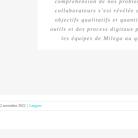
compréhension de nos problém
nous donnait un retour co
terminologie et les styles d’
collaborateurs s’est révélée 
objectifs qualitatifs et quant
intense fut n
outils et des process digitaux 
les équipes de Milega au q
2 novembre 2022
|
Langues