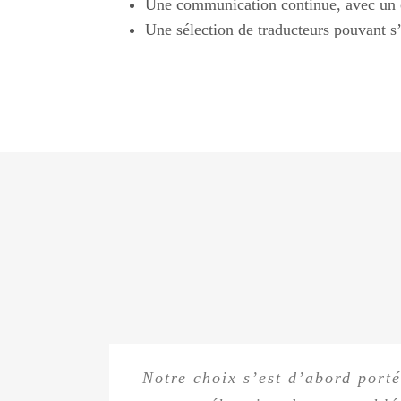
Une communication continue, avec un c
Une sélection de traducteurs pouvant s’
Dès le début de la collaboratio
Notre choix s’est d’abord porté