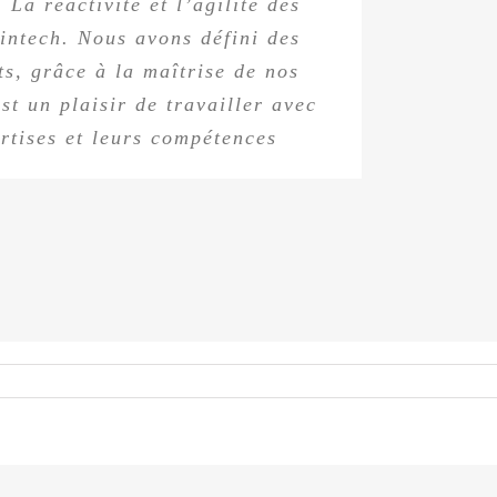
a réactivité et l’agilité des
aire a permis d’affiner la
s temps, une phase d’itération
Fintech. Nous avons défini des
nts, grâce à la maîtrise de nos
site du projet
st un plaisir de travailler avec
rtises et leurs compétences