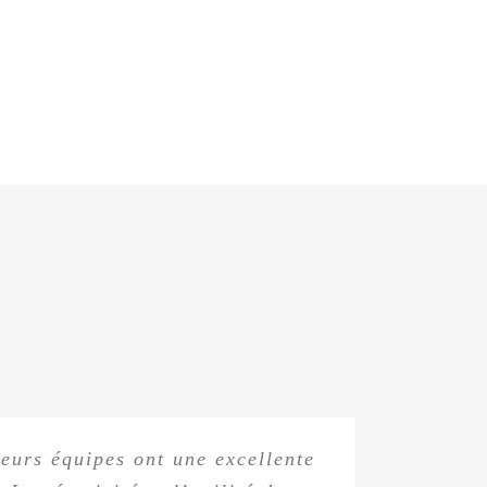
z Expensya. Chaque intermédiaire
leurs équipes ont une excellente