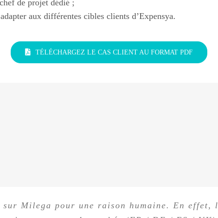
hef de projet dédié ;
adapter aux différentes cibles clients d’Expensya.
TÉLÉCHARGEZ LE CAS CLIENT AU FORMAT PDF
n, nous avons travaillé avec 6 départements che
 sur Milega pour une raison humaine. En effet, 